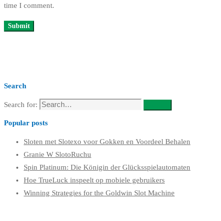
time I comment.
Search
Search for:
Search
Popular posts
Sloten met Slotexo voor Gokken en Voordeel Behalen
Granie W SlotoRuchu
Spin Platinum: Die Königin der Glücksspielautomaten
Hoe TrueLuck inspeelt op mobiele gebruikers
Winning Strategies for the Goldwin Slot Machine