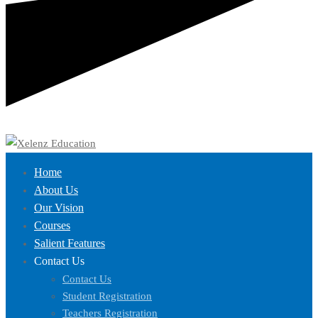
Home
About Us
Our Vision
Courses
Salient Features
Contact Us
Contact Us
Student Registration
Teachers Registration