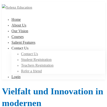
Home
About Us
Our Vision
Courses
Salient Features
Contact Us
Contact Us
Student Registration
Teachers Registration
Refer a friend
Login
Vielfalt und Innovation in
modernen