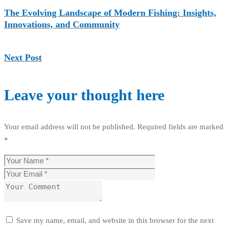
The Evolving Landscape of Modern Fishing: Insights,
Innovations, and Community
Next Post
Leave your thought here
Your email address will not be published.
Required fields are marked
*
Save my name, email, and website in this browser for the next