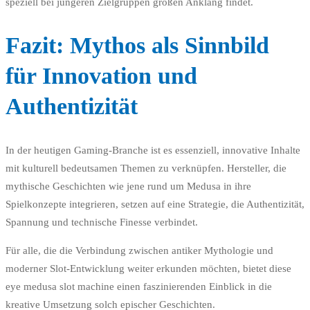
speziell bei jüngeren Zielgruppen großen Anklang findet.
Fazit: Mythos als Sinnbild
für Innovation und
Authentizität
In der heutigen Gaming-Branche ist es essenziell, innovative Inhalte
mit kulturell bedeutsamen Themen zu verknüpfen. Hersteller, die
mythische Geschichten wie jene rund um Medusa in ihre
Spielkonzepte integrieren, setzen auf eine Strategie, die Authentizität,
Spannung und technische Finesse verbindet.
Für alle, die die Verbindung zwischen antiker Mythologie und
moderner Slot-Entwicklung weiter erkunden möchten, bietet diese
eye medusa slot machine einen faszinierenden Einblick in die
kreative Umsetzung solch epischer Geschichten.