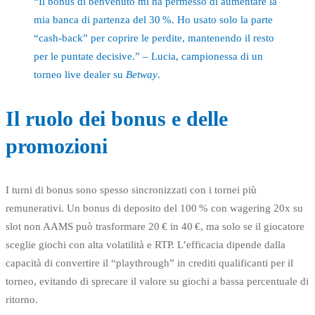
“Il bonus di benvenuto mi ha permesso di aumentare la
mia banca di partenza del 30 %. Ho usato solo la parte
“cash‑back” per coprire le perdite, mantenendo il resto
per le puntate decisive.” – Lucia, campionessa di un
torneo live dealer su
Betway
.
Il ruolo dei bonus e delle
promozioni
I turni di bonus sono spesso sincronizzati con i tornei più
remunerativi. Un bonus di deposito del 100 % con wagering 20x su
slot non AAMS può trasformare 20 € in 40 €, ma solo se il giocatore
sceglie giochi con alta volatilità e RTP. L’efficacia dipende dalla
capacità di convertire il “playthrough” in crediti qualificanti per il
torneo, evitando di sprecare il valore su giochi a bassa percentuale di
ritorno.