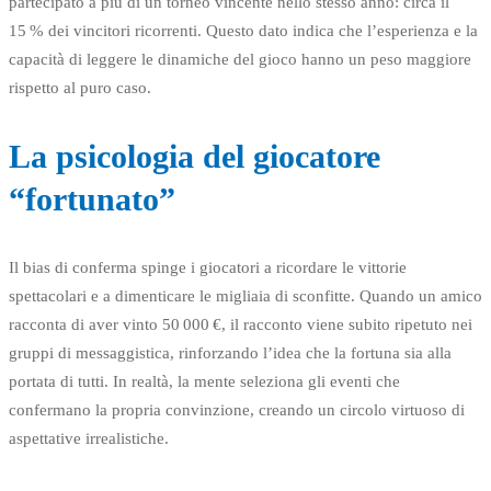
partecipato a più di un torneo vincente nello stesso anno: circa il
15 % dei vincitori ricorrenti. Questo dato indica che l’esperienza e la
capacità di leggere le dinamiche del gioco hanno un peso maggiore
rispetto al puro caso.
La psicologia del giocatore
“fortunato”
Il bias di conferma spinge i giocatori a ricordare le vittorie
spettacolari e a dimenticare le migliaia di sconfitte. Quando un amico
racconta di aver vinto 50 000 €, il racconto viene subito ripetuto nei
gruppi di messaggistica, rinforzando l’idea che la fortuna sia alla
portata di tutti. In realtà, la mente seleziona gli eventi che
confermano la propria convinzione, creando un circolo virtuoso di
aspettative irrealistiche.