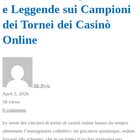
e Leggende sui Campioni
dei Tornei dei Casinò
Online
Mr Byju
April 2, 2026
58 views
0 comments
Le storie dei vincitori di tornei di casinò online hanno da sempre
alimentato l’immaginario collettivo: un giocatore qualunque, seduto
davanti allo schermo, che in un batter d’occhio trasforma una