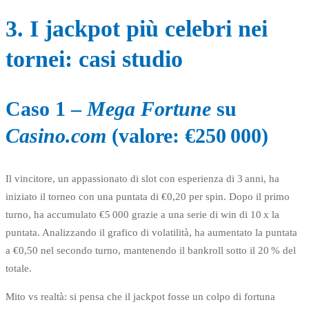
3. I jackpot più celebri nei
tornei: casi studio
Caso 1 –
Mega Fortune
su
Casino.com
(valore: €250 000)
Il vincitore, un appassionato di slot con esperienza di 3 anni, ha
iniziato il torneo con una puntata di €0,20 per spin. Dopo il primo
turno, ha accumulato €5 000 grazie a una serie di win di 10 x la
puntata. Analizzando il grafico di volatilità, ha aumentato la puntata
a €0,50 nel secondo turno, mantenendo il bankroll sotto il 20 % del
totale.
Mito vs realtà: si pensa che il jackpot fosse un colpo di fortuna