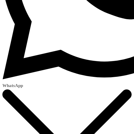
WhatsApp