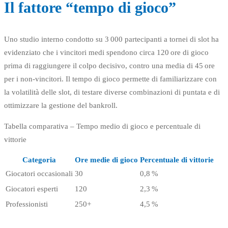
Il fattore “tempo di gioco”
Uno studio interno condotto su 3 000 partecipanti a tornei di slot ha
evidenziato che i vincitori medi spendono circa 120 ore di gioco
prima di raggiungere il colpo decisivo, contro una media di 45 ore
per i non‑vincitori. Il tempo di gioco permette di familiarizzare con
la volatilità delle slot, di testare diverse combinazioni di puntata e di
ottimizzare la gestione del bankroll.
Tabella comparativa – Tempo medio di gioco e percentuale di
vittorie
Categoria
Ore medie di gioco
Percentuale di vittorie
Giocatori occasionali
30
0,8 %
Giocatori esperti
120
2,3 %
Professionisti
250+
4,5 %