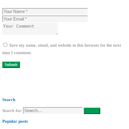
Save my name, email, and website in this browser for the next
time I comment.
Search
Search for:
Search
Popular posts