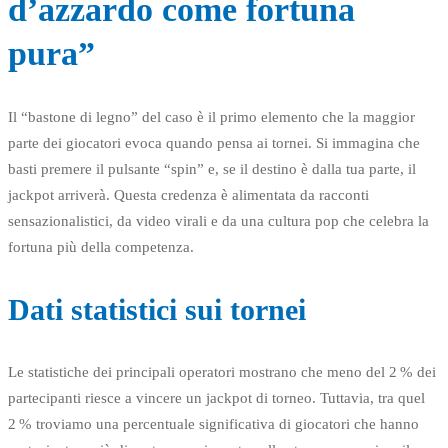
d’azzardo come fortuna
pura”
Il “bastone di legno” del caso è il primo elemento che la maggior
parte dei giocatori evoca quando pensa ai tornei. Si immagina che
basti premere il pulsante “spin” e, se il destino è dalla tua parte, il
jackpot arriverà. Questa credenza è alimentata da racconti
sensazionalistici, da video virali e da una cultura pop che celebra la
fortuna più della competenza.
Dati statistici sui tornei
Le statistiche dei principali operatori mostrano che meno del 2 % dei
partecipanti riesce a vincere un jackpot di torneo. Tuttavia, tra quel
2 % troviamo una percentuale significativa di giocatori che hanno