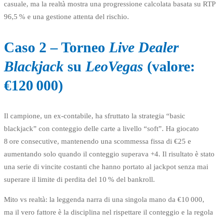
casuale, ma la realtà mostra una progressione calcolata basata su RTP
96,5 % e una gestione attenta del rischio.
Caso 2 – Torneo
Live Dealer
Blackjack
su
LeoVegas
(valore:
€120 000)
Il campione, un ex‑contabile, ha sfruttato la strategia “basic
blackjack” con conteggio delle carte a livello “soft”. Ha giocato
8 ore consecutive, mantenendo una scommessa fissa di €25 e
aumentando solo quando il conteggio superava +4. Il risultato è stato
una serie di vincite costanti che hanno portato al jackpot senza mai
superare il limite di perdita del 10 % del bankroll.
Mito vs realtà: la leggenda narra di una singola mano da €10 000,
ma il vero fattore è la disciplina nel rispettare il conteggio e la regola