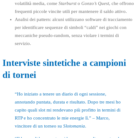
volatilità media, come
Starburst
o
Gonzo’s Quest
, che offrono
frequenti piccole vincite utili per mantenere il saldo attivo.
Analisi dei pattern: alcuni utilizzano software di tracciamento
per identificare sequenze di simboli “caldi” nei giochi con
meccaniche pseudo‑random, senza violare i termini di
servizio.
Interviste sintetiche a campioni
di tornei
“Ho iniziato a tenere un diario di ogni sessione,
annotando puntata, durata e risultato. Dopo tre mesi ho
capito quali slot mi rendevano più profitto in termini di
RTP e ho concentrato le mie energie lì.” – Marco,
vincitore di un torneo su
Slotomania
.