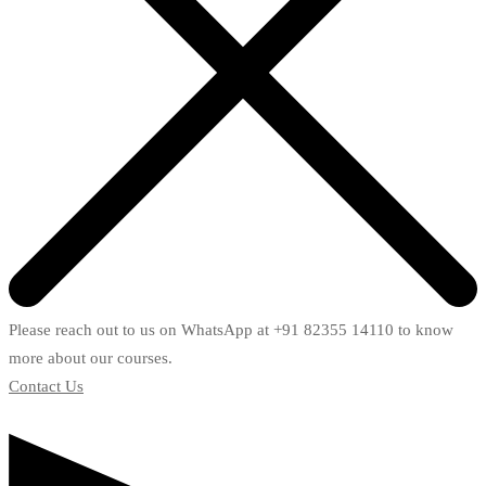
Please reach out to us on WhatsApp at +91 82355 14110 to know
more about our courses.
Contact Us