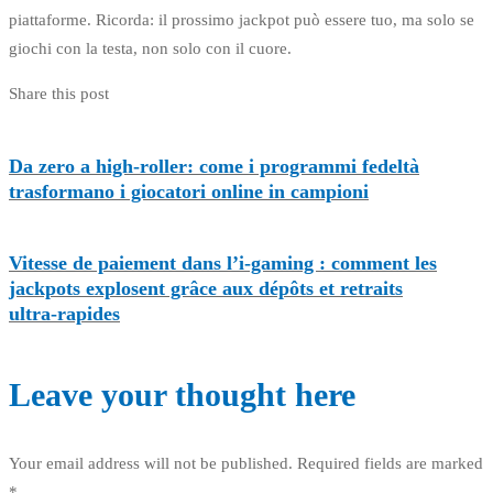
piattaforme. Ricorda: il prossimo jackpot può essere tuo, ma solo se
giochi con la testa, non solo con il cuore.
Share this post
Da zero a high‑roller: come i programmi fedeltà
trasformano i giocatori online in campioni
Vitesse de paiement dans l’i‑gaming : comment les
jackpots explosent grâce aux dépôts et retraits
ultra‑rapides
Leave your thought here
Your email address will not be published.
Required fields are marked
*