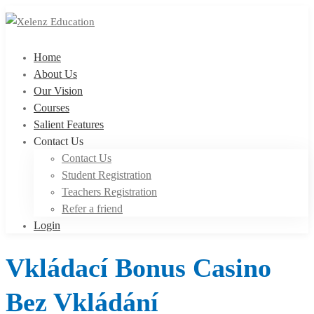
Home
About Us
Our Vision
Courses
Salient Features
Contact Us
Contact Us
Student Registration
Teachers Registration
Refer a friend
Login
Vkládací Bonus Casino
Bez Vkládání