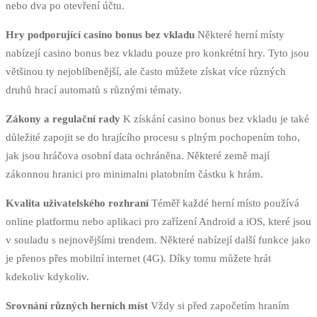
nebo dva po otevření účtu.
Hry podporující casino bonus bez vkladu
Některé herní místy
nabízejí casino bonus bez vkladu pouze pro konkrétní hry. Tyto jsou
většinou ty nejoblíbenější, ale často můžete získat více různých
druhů hrací automatů s různými tématy.
Zákony a regulační rady
K získání casino bonus bez vkladu je také
důležité zapojit se do hrajícího procesu s plným pochopením toho,
jak jsou hráčova osobní data ochráněna. Některé země mají
zákonnou hranici pro minimalni platobním částku k hrám.
Kvalita uživatelského rozhraní
Téměř každé herní místo používá
online platformu nebo aplikaci pro zařízení Android a iOS, které jsou
v souladu s nejnovějšími trendem. Některé nabízejí další funkce jako
je přenos přes mobilní internet (4G). Díky tomu můžete hrát
kdekoliv kdykoliv.
Srovnání různých herních míst
Vždy si před započetím hraním