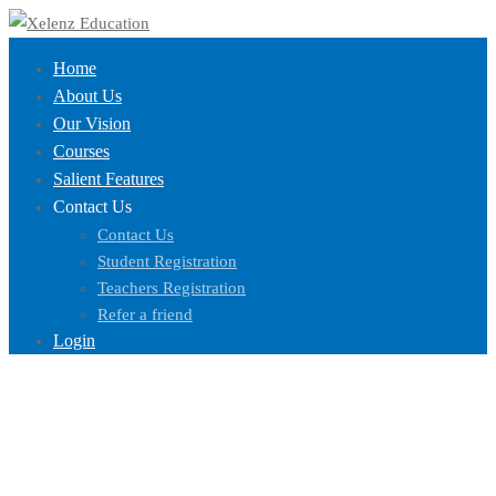
Home
About Us
Our Vision
Courses
Salient Features
Contact Us
Contact Us
Student Registration
Teachers Registration
Refer a friend
Login