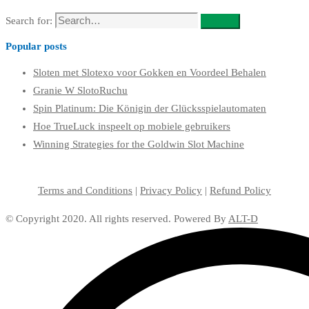
Search for:
Search
Popular posts
Sloten met Slotexo voor Gokken en Voordeel Behalen
Granie W SlotoRuchu
Spin Platinum: Die Königin der Glücksspielautomaten
Hoe TrueLuck inspeelt op mobiele gebruikers
Winning Strategies for the Goldwin Slot Machine
Terms and Conditions
|
Privacy Policy
|
Refund Policy
© Copyright 2020. All rights reserved. Powered By
ALT-D