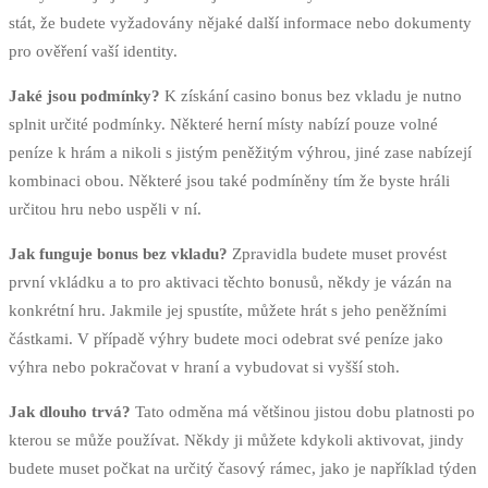
stát, že budete vyžadovány nějaké další informace nebo dokumenty
pro ověření vaší identity.
Jaké jsou podmínky?
K získání casino bonus bez vkladu je nutno
splnit určité podmínky. Některé herní místy nabízí pouze volné
peníze k hrám a nikoli s jistým peněžitým výhrou, jiné zase nabízejí
kombinaci obou. Některé jsou také podmíněny tím že byste hráli
určitou hru nebo uspěli v ní.
Jak funguje bonus bez vkladu?
Zpravidla budete muset provést
první vkládku a to pro aktivaci těchto bonusů, někdy je vázán na
konkrétní hru. Jakmile jej spustíte, můžete hrát s jeho peněžními
částkami. V případě výhry budete moci odebrat své peníze jako
výhra nebo pokračovat v hraní a vybudovat si vyšší stoh.
Jak dlouho trvá?
Tato odměna má většinou jistou dobu platnosti po
kterou se může používat. Někdy ji můžete kdykoli aktivovat, jindy
budete muset počkat na určitý časový rámec, jako je například týden