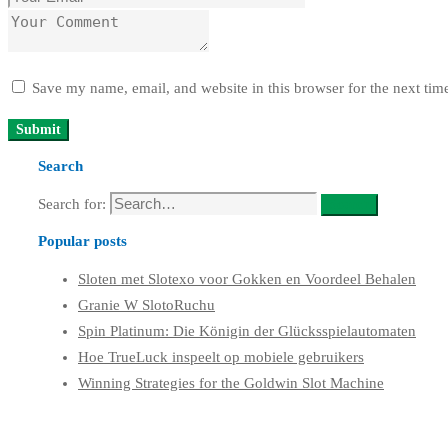
Save my name, email, and website in this browser for the next ti
Search
Search for:
Search
Popular posts
Sloten met Slotexo voor Gokken en Voordeel Behalen
Granie W SlotoRuchu
Spin Platinum: Die Königin der Glücksspielautomaten
Hoe TrueLuck inspeelt op mobiele gebruikers
Winning Strategies for the Goldwin Slot Machine