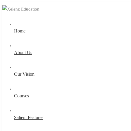
Home
About Us
Our Vision
Courses
Salient Features