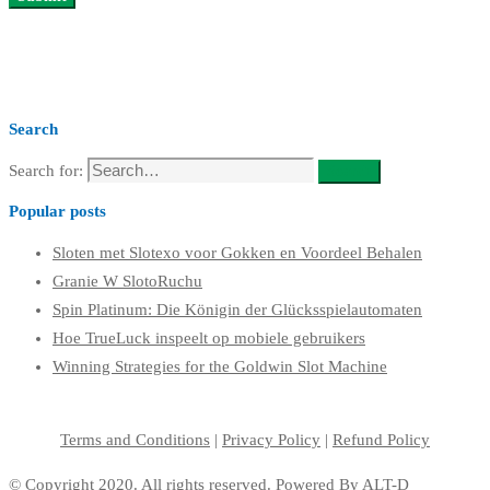
Search
Search for:
Search
Popular posts
Sloten met Slotexo voor Gokken en Voordeel Behalen
Granie W SlotoRuchu
Spin Platinum: Die Königin der Glücksspielautomaten
Hoe TrueLuck inspeelt op mobiele gebruikers
Winning Strategies for the Goldwin Slot Machine
Terms and Conditions
|
Privacy Policy
|
Refund Policy
© Copyright 2020. All rights reserved. Powered By
ALT-D