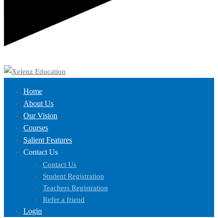
Home
About Us
Our Vision
Courses
Salient Features
Contact Us
Contact Us
Student Registration
Teachers Registration
Refer a friend
Login