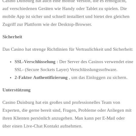
Casino Duisburg hat auch eine mobile Version, die es ermöglicht,
auf verschiedenen Geräten wie Handy oder Tablet zu spielen. Die
mobile App ist sicher und schnell installiert und bietet den gleichen
Zugriff zur Plattform wie der Desktop-Browser.
Sicherheit
Das Casino hat strenge Richtlinien für Vertraulichkeit und Sicherheit:
SSL-Verschlüsselung
: Der Server des Casinos verwendet eine
SSL- (Secure Sockets Layer) Verschlüsslungssoftware.
2-Faktor Authentifizierung
, um das Einloggen zu sichern.
Unterstützung
Casino Duisburg hat ein großes und professionelles Team von
Experten, die gerne bereit sind, Fragen, Probleme oder Anliegen mit
ihren Klienten persönlich anzugehen. Man kann per E-Mail oder
über einen Live-Chat Kontakt aufnehmen.