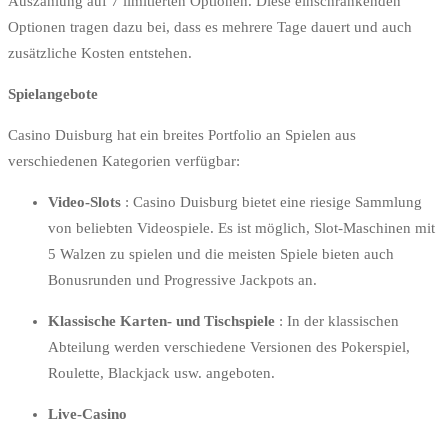
Auszahlung auf 7 limitierten Optionen. Diese einschränkenden
Optionen tragen dazu bei, dass es mehrere Tage dauert und auch
zusätzliche Kosten entstehen.
Spielangebote
Casino Duisburg hat ein breites Portfolio an Spielen aus
verschiedenen Kategorien verfügbar:
Video-Slots
: Casino Duisburg bietet eine riesige Sammlung
von beliebten Videospiele. Es ist möglich, Slot-Maschinen mit
5 Walzen zu spielen und die meisten Spiele bieten auch
Bonusrunden und Progressive Jackpots an.
Klassische Karten- und Tischspiele
: In der klassischen
Abteilung werden verschiedene Versionen des Pokerspiel,
Roulette, Blackjack usw. angeboten.
Live-Casino