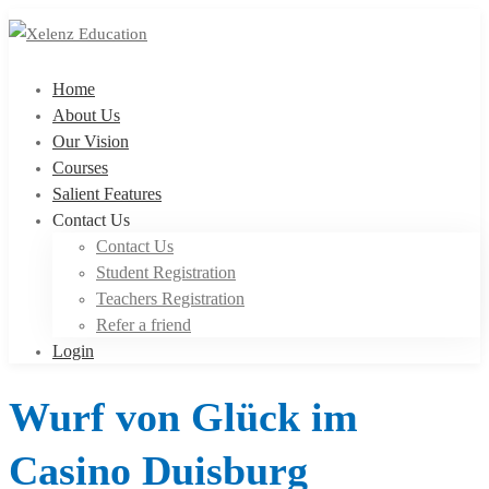
Home
About Us
Our Vision
Courses
Salient Features
Contact Us
Contact Us
Student Registration
Teachers Registration
Refer a friend
Login
Wurf von Glück im
Casino Duisburg