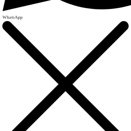
WhatsApp