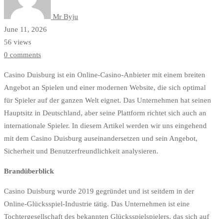
Mr Byju
June 11, 2026
56 views
0 comments
Casino Duisburg ist ein Online-Casino-Anbieter mit einem breiten
Angebot an Spielen und einer modernen Website, die sich optimal
für Spieler auf der ganzen Welt eignet. Das Unternehmen hat seinen
Hauptsitz in Deutschland, aber seine Plattform richtet sich auch an
internationale Spieler. In diesem Artikel werden wir uns eingehend
mit dem Casino Duisburg auseinandersetzen und sein Angebot,
Sicherheit und Benutzerfreundlichkeit analysieren.
Brandüberblick
Casino Duisburg wurde 2019 gegründet und ist seitdem in der
Online-Glücksspiel-Industrie tätig. Das Unternehmen ist eine
Tochtergesellschaft des bekannten Glücksspielspielers, das sich auf