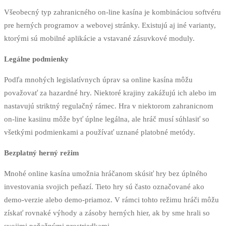
Všeobecný typ zahranicného on-line kasína je kombináciou softvéru
pre herných programov a webovej stránky. Existujú aj iné varianty,
ktorými sú mobilné aplikácie a vstavané zásuvkové moduly.
Legálne podmienky
Podľa mnohých legislatívnych úprav sa online kasína môžu
považovať za hazardné hry. Niektoré krajiny zakážujú ich alebo im
nastavujú striktný regulačný rámec. Hra v niektorom zahranicnom
on-line kasiinu môže byť úplne legálna, ale hráč musí súhlasiť so
všetkými podmienkami a používať uznané platobné metódy.
Bezplatný herný režim
Mnohé online kasína umožnia hráčanom skúsiť hry bez úplného
investovania svojich peňazí. Tieto hry sú často označované ako
demo-verzie alebo demo-priamoz. V rámci tohto režimu hráči môžu
získať rovnaké výhody a zásoby herných hier, ak by sme hrali so