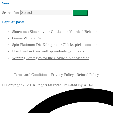
Search
Search for:
Search
Popular posts
Sloten met Slotexo voor Gokken en Voordeel Behalen
Granie W SlotoRuchu
Spin Platinum: Die Königin der Glücksspielautomaten
Hoe TrueLuck inspeelt op mobiele gebruikers
Winning Strategies for the Goldwin Slot Machine
Terms and Conditions
|
Privacy Policy
|
Refund Policy
© Copyright 2020. All rights reserved. Powered By
ALT-D