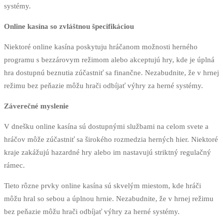
systémy.
Online kasína so zvláštnou špecifikáciou
Niektoré online kasína poskytuju hráčanom možnosti herného
programu s bezzárovym režimom alebo akceptujú hry, kde je úplná
hra dostupnú beznutia zúčastniť sa finančne. Nezabudnite, že v hrnej
režimu bez peňazie môžu hrači odbíjať výhry za herné systémy.
Záverečné myslenie
V dnešku online kasína sú dostupnými službami na celom svete a
hráčov môže zúčastniť sa širokého rozmedzia herných hier. Niektoré
kraje zakážujú hazardné hry alebo im nastavujú striktný regulačný
rámec.
Tieto rôzne prvky online kasína sú skvelým miestom, kde hráči
môžu hral so sebou a úplnou hrnie. Nezabudnite, že v hrnej režimu
bez peňazie môžu hrači odbíjať výhry za herné systémy.