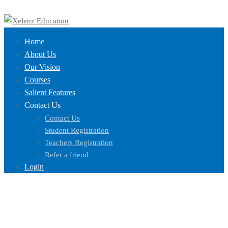
Home
About Us
Our Vision
Courses
Salient Features
Contact Us
Contact Us
Student Registration
Teachers Registration
Refer a friend
Login