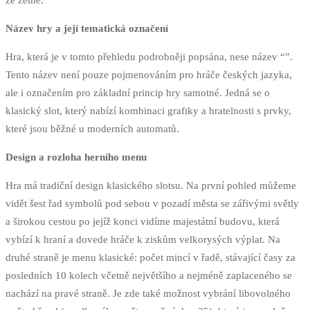
ze země.
Název hry a její tematická označení
Hra, která je v tomto přehledu podrobněji popsána, nese název “”.
Tento název není pouze pojmenováním pro hráče českých jazyka,
ale i označením pro základní princip hry samotné. Jedná se o
klasický slot, který nabízí kombinaci grafiky a hratelnosti s prvky,
které jsou běžné u moderních automatů.
Design a rozloha herního menu
Hra má tradiční design klasického slotsu. Na první pohled můžeme
vidět šest řad symbolů pod sebou v pozadí města se zářivými světly
a širokou cestou po jejíž konci vidíme majestátní budovu, která
vybízí k hraní a dovede hráče k ziskům velkorysých výplat. Na
druhé straně je menu klasické: počet mincí v řadě, stávající časy za
posledních 10 kolech včetně největšího a nejméně zaplaceného se
nachází na pravé straně. Je zde také možnost vybrání libovolného