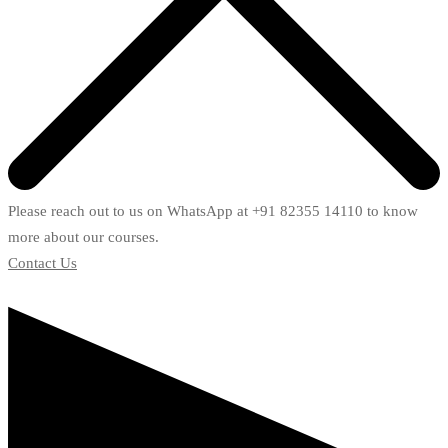
Please reach out to us on WhatsApp at +91 82355 14110 to know
more about our courses.
Contact Us