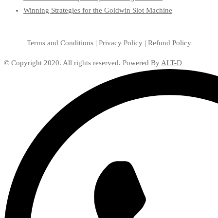
Winning Strategies for the Goldwin Slot Machine
Terms and Conditions
|
Privacy Policy
|
Refund Policy
© Copyright 2020. All rights reserved. Powered By
ALT-D