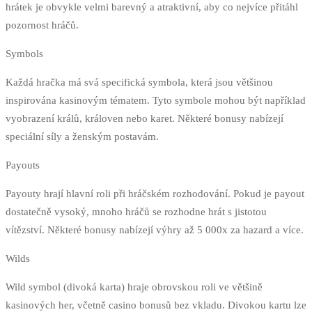
hrátek je obvykle velmi barevný a atraktivní, aby co nejvíce přitáhl
pozornost hráčů.
Symbols
Každá hračka má svá specifická symbola, která jsou většinou
inspirována kasinovým tématem. Tyto symbole mohou být například
vyobrazení králů, královen nebo karet. Některé bonusy nabízejí
speciální síly a ženským postavám.
Payouts
Payouty hrají hlavní roli při hráčském rozhodování. Pokud je payout
dostatečně vysoký, mnoho hráčů se rozhodne hrát s jistotou
vítězství. Některé bonusy nabízejí výhry až 5 000x za hazard a více.
Wilds
Wild symbol (divoká karta) hraje obrovskou roli ve většině
kasinových her, včetně casino bonusů bez vkladu. Divokou kartu lze