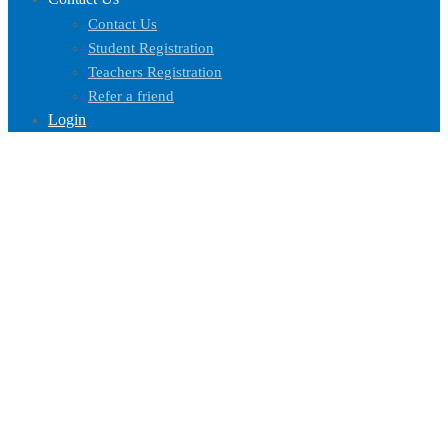
Contact Us
Student Registration
Teachers Registration
Refer a friend
Login