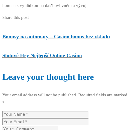
bonusu s vyhlídkou na další ovlivnění a vývoj.
Share this post
Bonusy na automaty – Casino bonus bez vkladu
Slotové Hry Nejlepší Online Casino
Leave your thought here
Your email address will not be published.
Required fields are marked
*